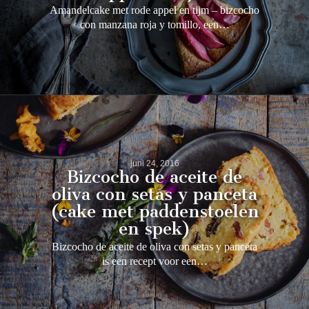
Amandelcake met rode appel en tijm – bizcocho
con manzana roja y tomillo, een…
juni 24, 2016
Bizcocho de aceite de
oliva con setas y panceta
(cake met paddenstoelen
en spek)
Bizcocho de aceite de oliva con setas y panceta
is een recept voor een…