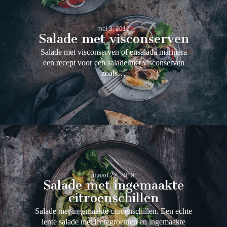
mei 3, 2019
Salade met visconserven
Salade met visconserven of ensalada marinera
een recept voor een salade met visconserven
zoals…
maart 22, 2019
Salade met ingemaakte
citroenschillen
Salade met ingemaakte citroenschillen. Een echte
lente salade met lentegroenten en ingemaakte