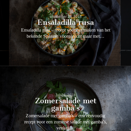
september 28, 2018
Ensaladilla rusa
Ensaladilla rusa – recept voor het maken van het
bekende Spaanse voorgerecht maar met…
juli 26, 2018
Zomersalade met
gamba’s
Zomersalade met gamba’s – een eenvoudig
recept voor een zomerse salade met gamba’s,
venkel,…