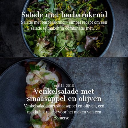
mei 25, 2018
Salade met barbarakruid
Salade met barbarakruid – simpel recept om een
salade te maken in combinatie met…
mei 11, 2018
Venkelsalade met
sinaasappel en olijven
Venkelsalade met sinaasappel en olijven, een
makkelijk recept voor het maken van een
zomerse…