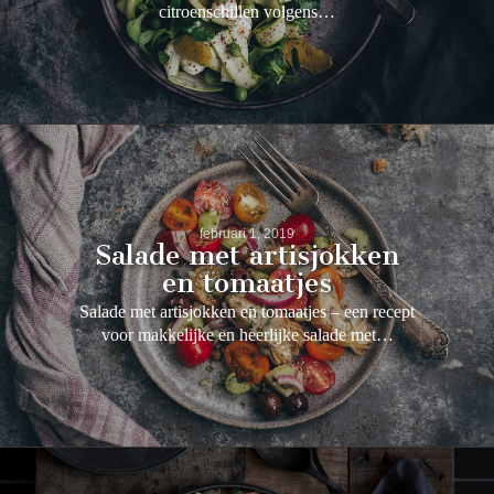
citroenschillen volgens…
februari 1, 2019
Salade met artisjokken
en tomaatjes
Salade met artisjokken en tomaatjes – een recept
voor makkelijke en heerlijke salade met…