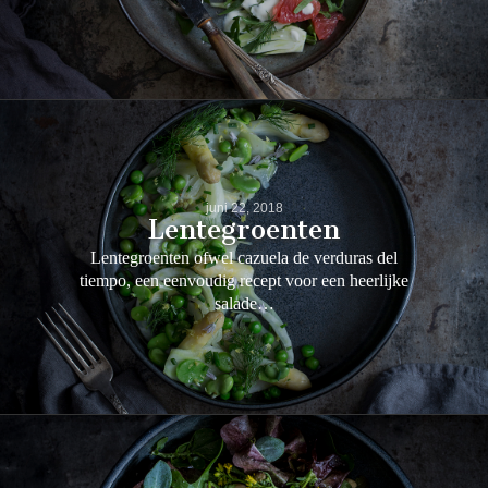
juni 22, 2018
Lentegroenten
Lentegroenten ofwel cazuela de verduras del
tiempo, een eenvoudig recept voor een heerlijke
salade…