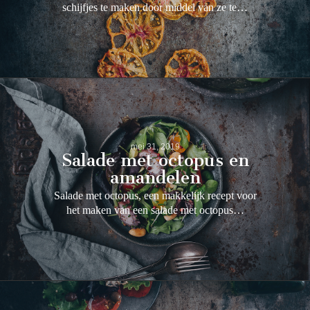
schijfjes te maken door middel van ze te…
mei 31, 2019
Salade met octopus en
amandelen
Salade met octopus, een makkelijk recept voor
het maken van een salade met octopus…