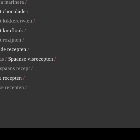
la marinera
t chocolade
t kikkererwten
t knoflook
t rozijnen
ade recepten
as
Spaanse visrecepten
 spaans recept
e recepten
se recepten