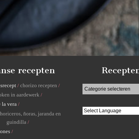
nse recepten
Recepte
jsrecept
chorizo recepten
ken in aardewerk
 la vera
horiceros, ñoras, jaranda en
guindilla
lones