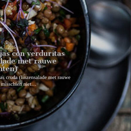
r 7, 2015
jas con verduritas
alade met rauwe
nten)
tas cruda (linzensalade met rauwe
s misschien niet…