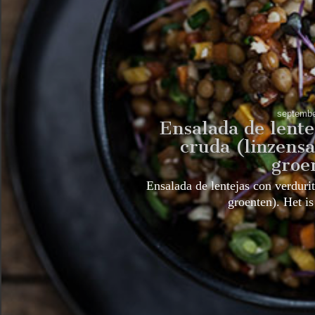
septembe
Ensalada de lente
cruda (linzens
groe
Ensalada de lentejas con verduri
groenten). Het i