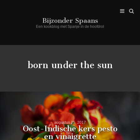
Bijzonder Spaans
Een kookblog met Spanje in de hoofdrol
born under the sun
augustus 25, 2017
Oost-Indische kers pesto
en vinaigrette