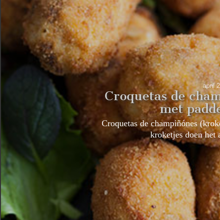
april 
Croquetas de cham
met padd
Croquetas de champiñónes (krok
kroketjes doen het 