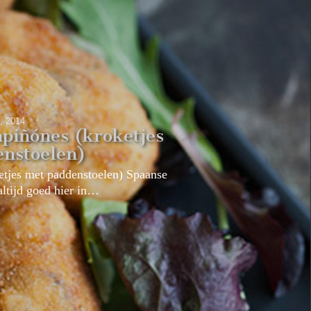
2, 2014
piñónes (kroketjes
enstoelen)
etjes met paddenstoelen) Spaanse
altijd goed hier in…