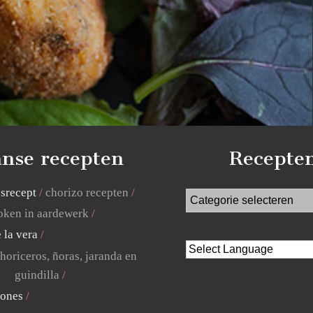
nse recepten
Recepte
jsrecept
chorizo recepten
ken in aardewerk
 la vera
horiceros, ñoras, jaranda en
guindilla
lones