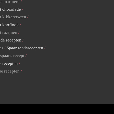
la marinera
t chocolade
t kikkererwten
t knoflook
t rozijnen
ade recepten
as
Spaanse visrecepten
 spaans recept
e recepten
se recepten