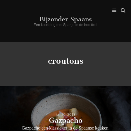
Bijzonder Spaans
Een kookblog met Spanje in de hoofdrol
croutons
juli 20, 2018
Gazpacho
Gazpacho een klassieker in de Spaanse keuken.