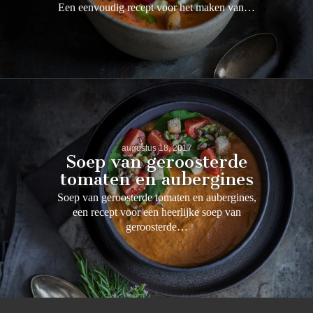
Een eenvoudig recept voor het maken van…
augustus 18, 2017
Soep van geroosterde
tomaten en aubergines
Soep van geroosterde tomaten en aubergines,
een recept voor een heerlijke soep van
geroosterde…