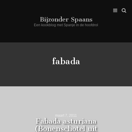
Bijzonder Spaans
Een kookblog met Spanje in de hoofdrol
fabada
maart 7, 2011
Fabada asturiana
(Bonenschotel uit