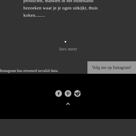
producten, markten in het buitenland
bezoeken waar je je ogen uitkijkt, thuis
koken........
lees meer
Volg me op Instagram!
Instagram has returned invalid data.