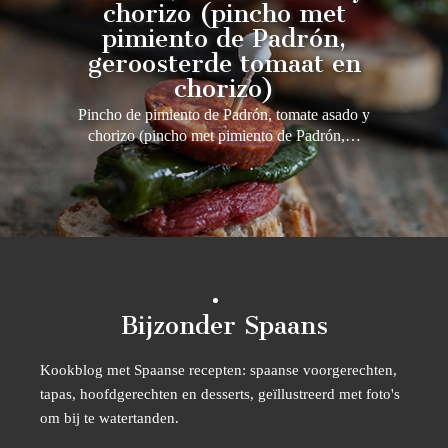
chorizo (pincho met
pimiento de Padrón,
geroosterde tomaat en
chorizo)
Pincho de pimiento de Padrón, tomate asado y
chorizo (pincho met pimiento de Padrón,…
Bijzonder Spaans
Kookblog met Spaanse recepten: spaanse voorgerechten,
tapas, hoofdgerechten en desserts, geïllustreerd met foto's
om bij te watertanden.