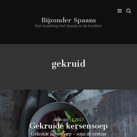
Bijzonder Spaans
Een kookblog met Spanje in de hoofdrol
gekruid
augustus 11, 2017
Gekruide kersensoep
Gekruide kersensoep – sopa de cerezas