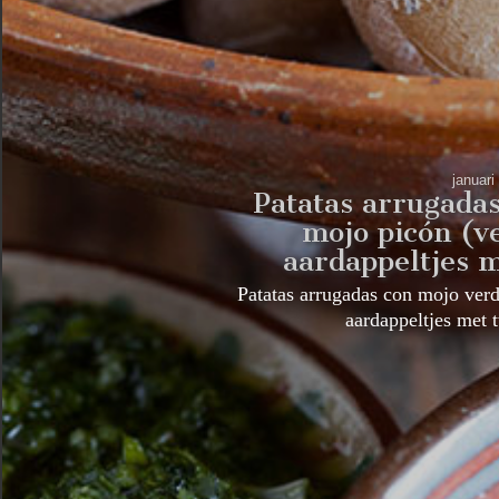
januari
Patatas arrugada
mojo picón (
aardappeltjes 
Patatas arrugadas con mojo ver
aardappeltjes met