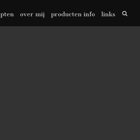
epten
over mij
producten info
links