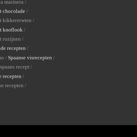
la marinera
t chocolade
t kikkererwten
t knoflook
t rozijnen
ade recepten
as
Spaanse visrecepten
 spaans recept
e recepten
se recepten