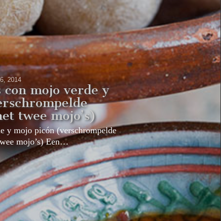
 6, 2014
s con mojo verde y
verschrompelde
met twee mojo’s)
de y mojo picón (verschrompelde
 twee mojo’s) Een…