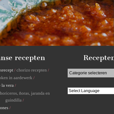
nse recepten
Recepte
jsrecept
chorizo recepten
ken in aardewerk
 la vera
horiceros, ñoras, jaranda en
guindilla
lones