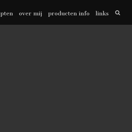
epten
over mij
producten info
links