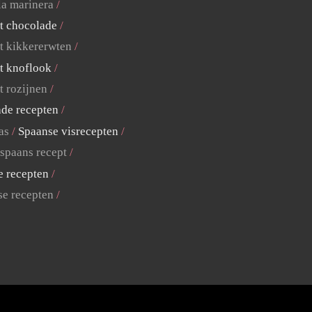
la marinera
t chocolade
t kikkererwten
t knoflook
t rozijnen
ade recepten
as
Spaanse visrecepten
 spaans recept
e recepten
se recepten