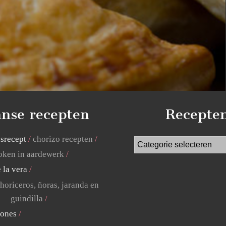
nse recepten
Recepte
jsrecept
chorizo recepten
ken in aardewerk
 la vera
horiceros, ñoras, jaranda en
guindilla
lones