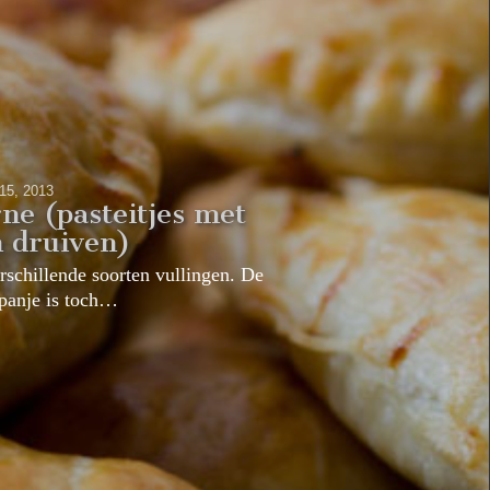
 15, 2013
ne (pasteitjes met
n druiven)
rschillende soorten vullingen. De
Spanje is toch…