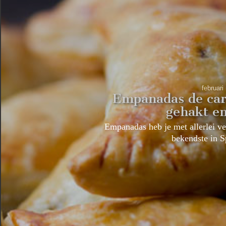
februari
Empanadas de car
gehakt e
Empanadas heb je met allerlei ve
bekendste in 