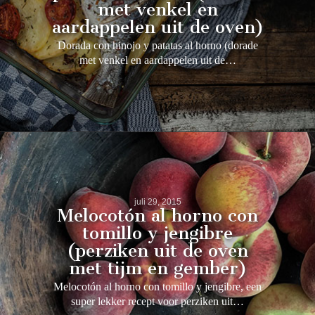
met venkel en
aardappelen uit de oven)
Dorada con hinojo y patatas al horno (dorade
met venkel en aardappelen uit de…
juli 29, 2015
Melocotón al horno con
tomillo y jengibre
(perziken uit de oven
met tijm en gember)
Melocotón al horno con tomillo y jengibre, een
super lekker recept voor perziken uit…