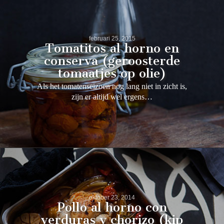
februari 25, 2015
Tomatitos al horno en
conserva (geroosterde
tomaatjes op olie)
Als het tomatenseizoen nog lang niet in zicht is,
zijn er altijd wel ergens…
oktober 23, 2014
Pollo al horno con
verduras y chorizo (kip