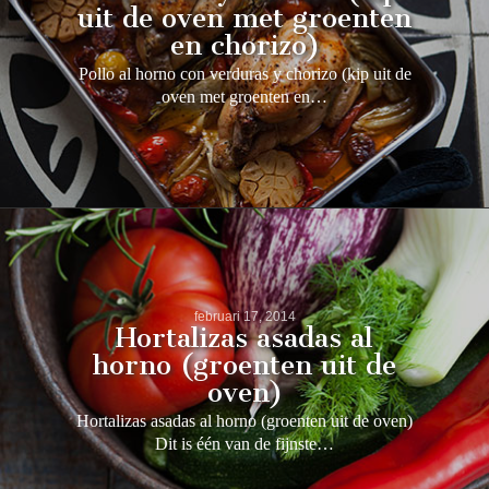
uit de oven met groenten
en chorizo)
Pollo al horno con verduras y chorizo (kip uit de
oven met groenten en…
februari 17, 2014
Hortalizas asadas al
horno (groenten uit de
oven)
Hortalizas asadas al horno (groenten uit de oven)
Dit is één van de fijnste…