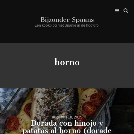
Bijzonder Spaans
Een kookblog met Spanje in de hoofdrol
horno
augustus 18, 2015
Dorada con hinojo y
patatas al horno (dorade