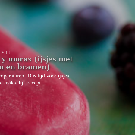
6, 2013
 y moras (ijsjes met
en en bramen)
peraturen! Dus tijd voor ijsjes.
end makkelijk recept…