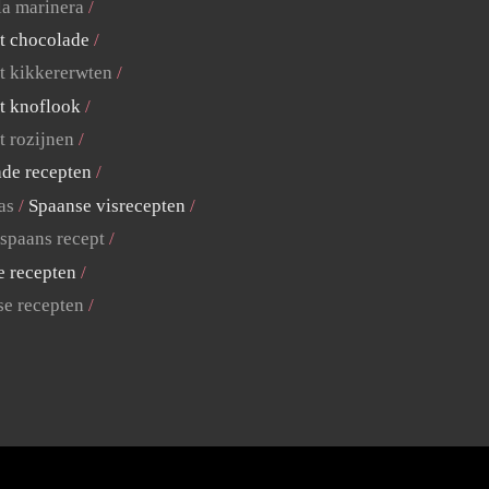
la marinera
t chocolade
t kikkererwten
t knoflook
t rozijnen
ade recepten
as
Spaanse visrecepten
 spaans recept
e recepten
se recepten