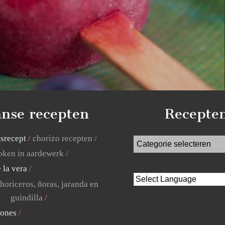
nse recepten
Recepte
jsrecept
chorizo recepten
ken in aardewerk
 la vera
horiceros, ñoras, jaranda en
guindilla
lones