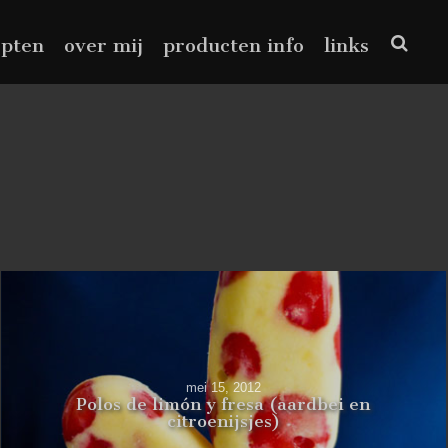
epten
over mij
producten info
links
mei 15, 2012
Polos de limón y fresa (aardbei en
citroenijsjes)