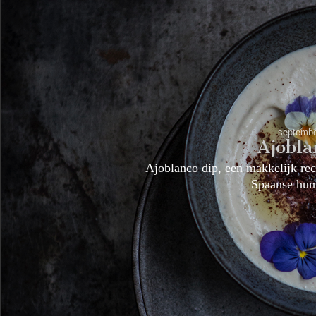
septembe
Ajobla
Ajoblanco dip, een makkelijk re
Spaanse h