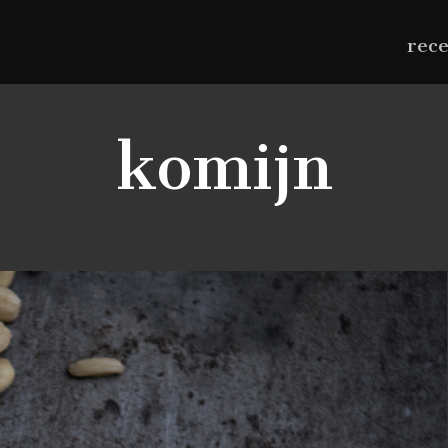
rec
komijn