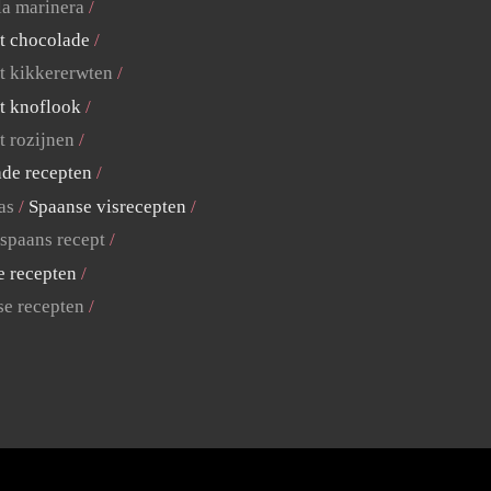
la marinera
t chocolade
t kikkererwten
t knoflook
t rozijnen
ade recepten
as
Spaanse visrecepten
 spaans recept
e recepten
se recepten