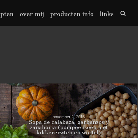
epten
over mij
producten info
links
november 2, 2015
Sopa de calabaza, garbanzos y
zanahoria (pompoensoep met
kikkererwten en wortel)