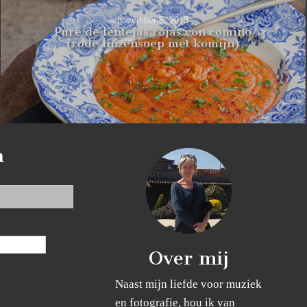
november 5, 2013
Puré de lentejas rojas con comino
(rode linzensoep met komijn)
n
Over mij
Naast mijn liefde voor muziek
en fotografie, hou ik van