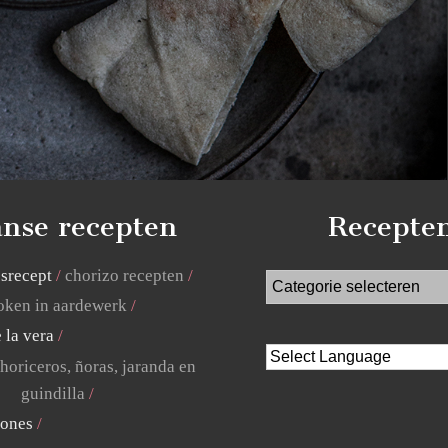
nse recepten
Recepte
jsrecept
chorizo recepten
ken in aardewerk
 la vera
horiceros, ñoras, jaranda en
guindilla
lones