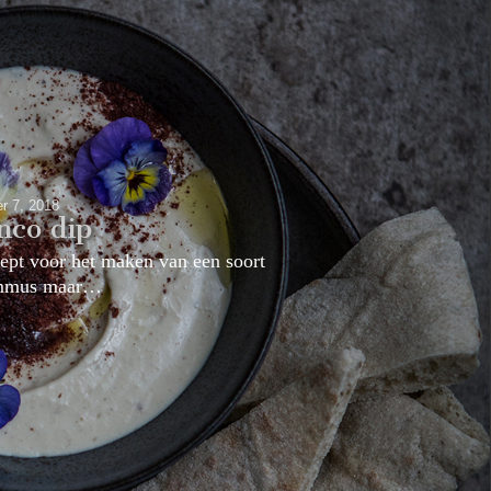
r 7, 2018
nco dip
cept voor het maken van een soort
ummus maar…