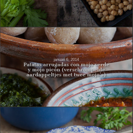
januari 6, 2014
Patatas arrugadas con mojo verde
y mojo picón (verschrompelde
aardappeltjes met twee mojo’s)