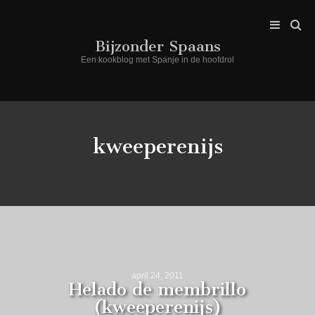
Bijzonder Spaans
Een kookblog met Spanje in de hoofdrol
kweeperenijs
april 24, 2011
Helado de membrillo
(kweeperenijs)