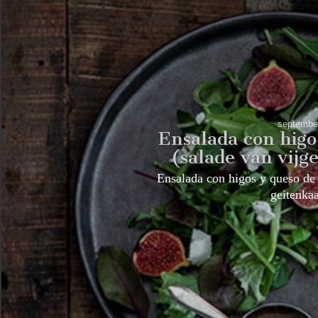
septembe
Ensalada con higo
(salade van vijg
Ensalada con higos y queso de 
geitenk