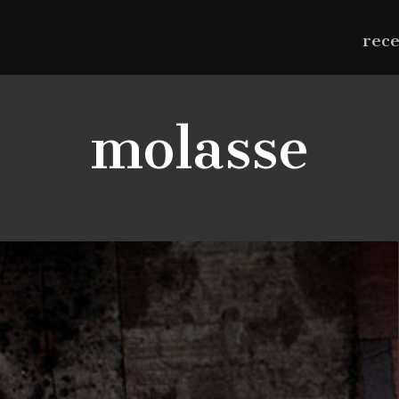
rec
molasse