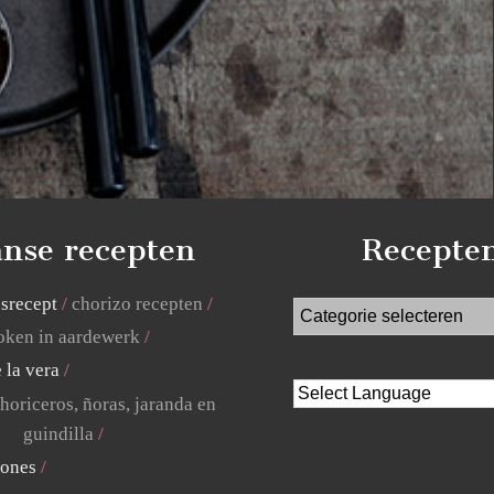
nse recepten
Recepte
jsrecept
chorizo recepten
ken in aardewerk
 la vera
horiceros, ñoras, jaranda en
guindilla
lones