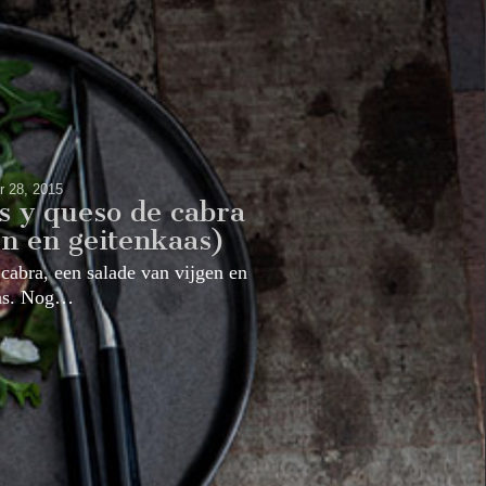
r 28, 2015
s y queso de cabra
en en geitenkaas)
cabra, een salade van vijgen en
aas. Nog…