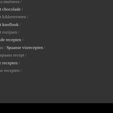
la marinera
t chocolade
t kikkererwten
t knoflook
t rozijnen
ade recepten
as
Spaanse visrecepten
 spaans recept
e recepten
se recepten