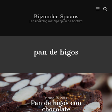
Bijzonder Spaans
Een kookblog met Spanje in de hoofdrol
pan de higos
januari 15, 2014
Pan de higos con
chocolate