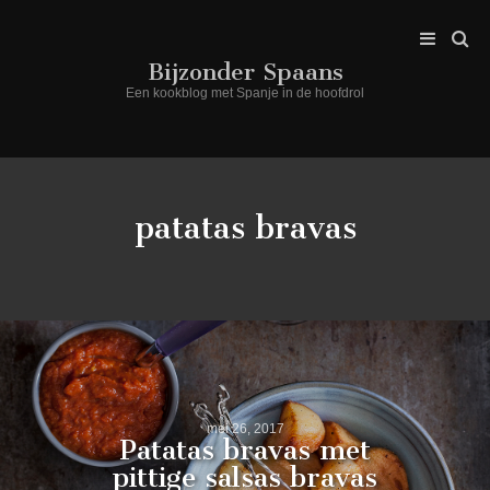
Bijzonder Spaans
Een kookblog met Spanje in de hoofdrol
patatas bravas
mei 26, 2017
Patatas bravas met
pittige salsas bravas