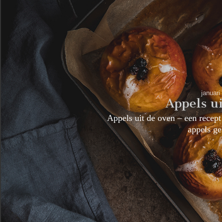
januari
Appels u
Appels uit de oven – een recept
appels 