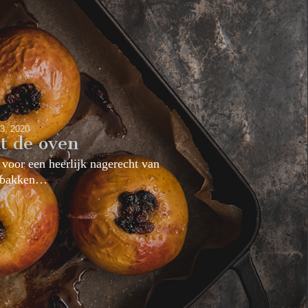
 3, 2020
it de oven
 voor een heerlijk nagerecht van
gebakken…