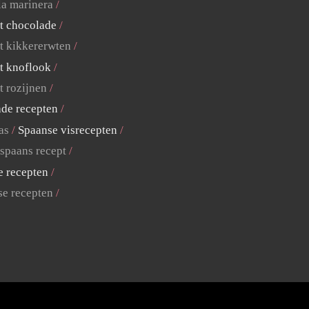
la marinera
t chocolade
t kikkererwten
t knoflook
t rozijnen
ade recepten
as
Spaanse visrecepten
 spaans recept
e recepten
se recepten