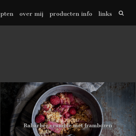
epten
over mij
producten info
links
april 21, 2017
Rabarber crumble met frambozen