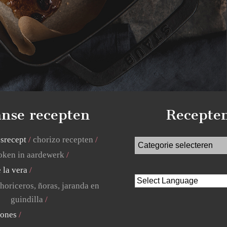
nse recepten
Recepte
jsrecept
chorizo recepten
ken in aardewerk
 la vera
horiceros, ñoras, jaranda en
guindilla
lones