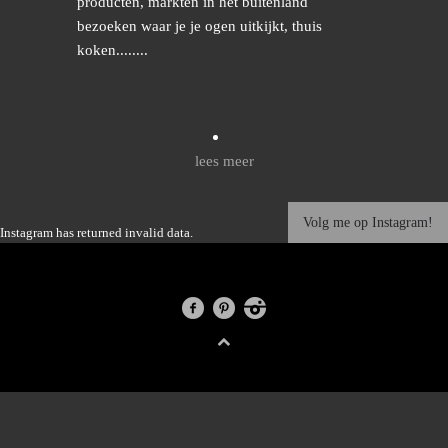
producten, markten in het buitenland
bezoeken waar je je ogen uitkijkt, thuis
koken........
lees meer
Volg me op Instagram!
Instagram has returned invalid data.