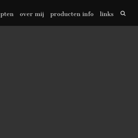
epten
over mij
producten info
links