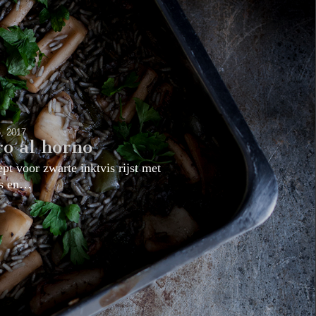
5, 2017
ro al horno
pt voor zwarte inktvis rijst met
is en…