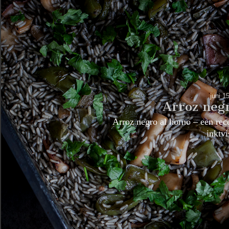
juni 1
Arroz neg
Arroz negro al horno – een rece
inktv