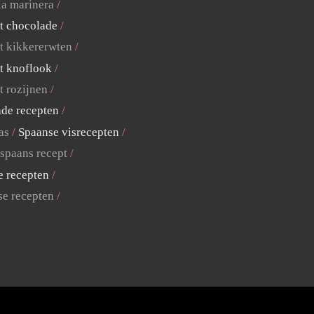
la marinera
t chocolade
t kikkererwten
t knoflook
t rozijnen
ade recepten
as
Spaanse visrecepten
 spaans recept
e recepten
se recepten