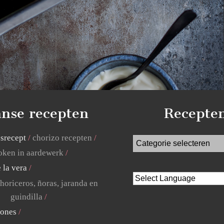
nse recepten
Recepte
jsrecept
chorizo recepten
ken in aardewerk
 la vera
horiceros, ñoras, jaranda en
guindilla
lones