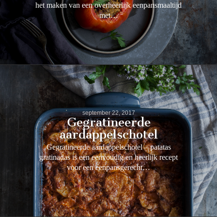
het maken van een overheerlijk eenpansmaaltijd
met…
september 22, 2017
Gegratineerde
aardappelschotel
Gegratineerde aardappelschotel – patatas
gratinadas is een eenvoudig en heerlijk recept
voor een eenpansgerecht…