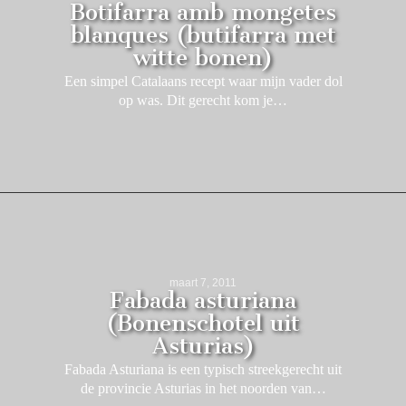
Botifarra amb mongetes
blanques (butifarra met
witte bonen)
Een simpel Catalaans recept waar mijn vader dol
op was. Dit gerecht kom je…
maart 7, 2011
Fabada asturiana
(Bonenschotel uit
Asturias)
Fabada Asturiana is een typisch streekgerecht uit
de provincie Asturias in het noorden van…