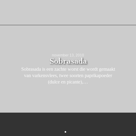
november 13, 2010
Sobrasada
Sobrasada is een zachte worst die wordt gemaakt
van varkensvlees, twee soorten paprikapoeder
(dulce en picante),…