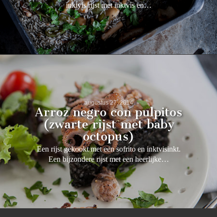
inktvis rijst met inktvis en…
augustus 27, 2014
Arroz negro con pulpitos
(zwarte rijst met baby
octopus)
Een rijst gekookt met een sofrito en inktvisinkt.
Een bijzondere rijst met een heerlijke…