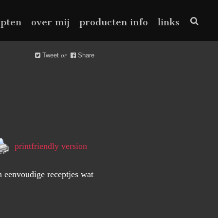
epten
over mij
producten info
links
Tweet
or
Share
printfriendly version
n eenvoudige receptjes wat