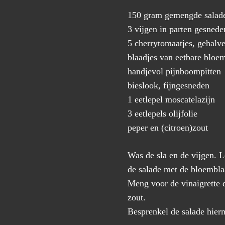
150 gram gemengde salad
3 vijgen in parten gesnede
5 cherrytomaatjes, gehalv
blaadjes van eetbare bloe
handjevol pijnboompitten
bieslook, fijngesneden
1 eetlepel moscatelazijn
3 eetlepels olijfolie
peper en (citroen)zout
Was de sla en de vijgen. 
de salade met de bloemblaa
Meng voor de vinaigrette d
zout.
Besprenkel de salade hier