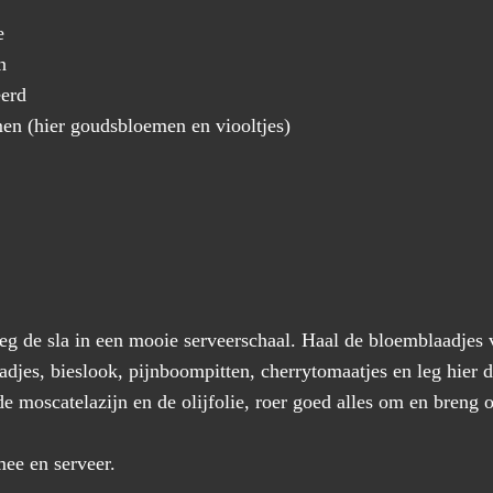
e
n
eerd
men (hier goudsbloemen en viooltjes)
Leg de sla in een mooie serveerschaal. Haal de bloemblaadjes
djes, bieslook, pijnboompitten, cherrytomaatjes en leg hier 
e moscatelazijn en de olijfolie, roer goed alles om en breng
mee en serveer.