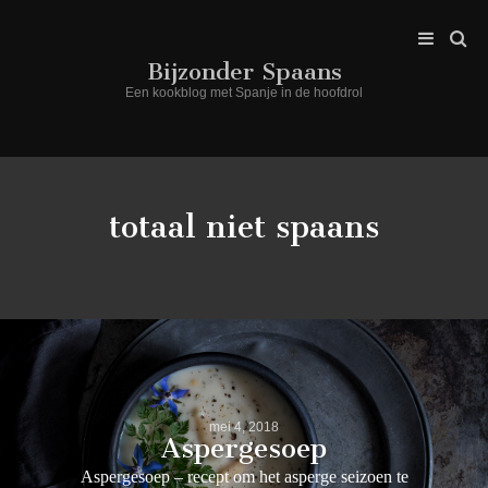
Bijzonder Spaans
Een kookblog met Spanje in de hoofdrol
totaal niet spaans
mei 4, 2018
Aspergesoep
Aspergesoep – recept om het asperge seizoen te