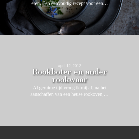
eren. Een eenvoudig recept voor een…
april 12, 2012
Rookboter en ander
rookwaar
Al geruime tijd vroeg ik mij af, na het
aanschaffen van een heuse rookoven,…