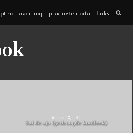
epten
over mij
producten info
links
ook
februari 13, 2012
Sal de ajo (gedroogde knoflook)