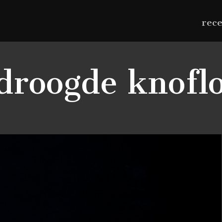
rec
droogde knofl