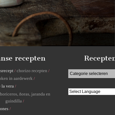
nse recepten
Recepte
jsrecept
chorizo recepten
ken in aardewerk
 la vera
horiceros, ñoras, jaranda en
guindilla
lones