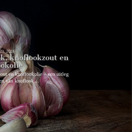
 23, 2018
k, knoflookzout en
ookolie
ut en knoflookolie – een uitleg
ogen van knoflook…