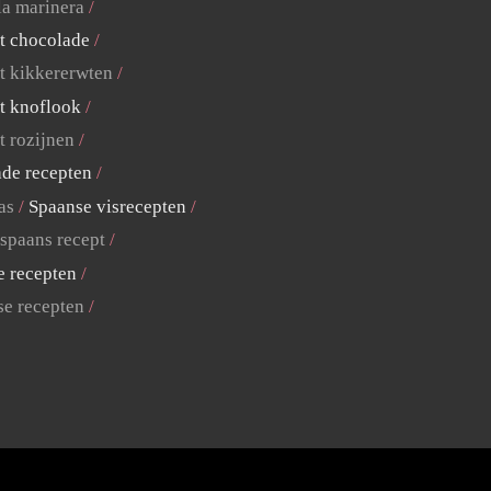
la marinera
t chocolade
t kikkererwten
t knoflook
t rozijnen
ade recepten
as
Spaanse visrecepten
 spaans recept
e recepten
se recepten