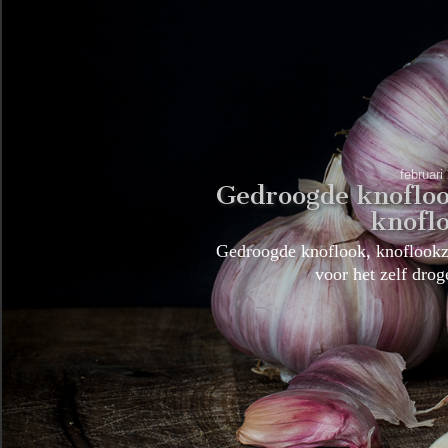
februari
Gedroogde knofloo
knofl
Gedroogde knoflook, knoflookzo
voor het zelf dr