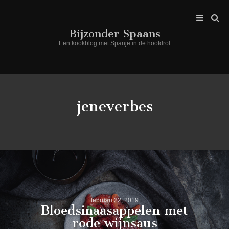
Bijzonder Spaans
Een kookblog met Spanje in de hoofdrol
jeneverbes
februari 22, 2019
Bloedsinaasappelen met
rode wijnsaus