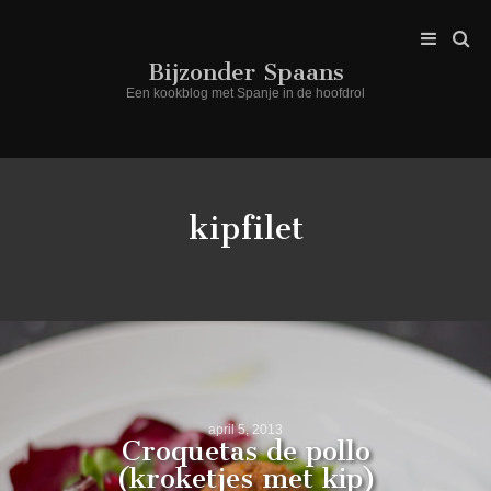
Bijzonder Spaans
Een kookblog met Spanje in de hoofdrol
kipfilet
april 5, 2013
Croquetas de pollo
(kroketjes met kip)