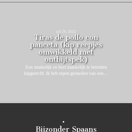
juli 28, 2012
Tiras de pollo con
panceta (kip reepjes
omwikkeld met
ontbijtspek)
Een smakelijk en heel makkelijk te bereiden
kipgerecht. Ik heb repen gesneden van een…
Bijzonder Spaans