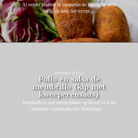
Al eerder plaatste ik croquetas de jamón op deze
blog, dit keer het recept…
november 8, 2012
Pollo en salsa de
membrillo (kip met
kweeperensaus)
Membrillo is niet alleen lekker op brood of in de
klassieke combinatie met Manchego…