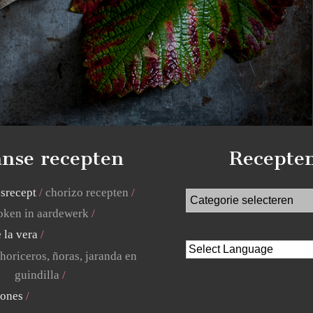
nse recepten
Recepte
jsrecept
chorizo recepten
ken in aardewerk
 la vera
horiceros, ñoras, jaranda en
guindilla
lones