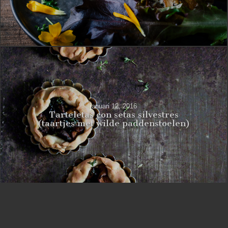
januari 12, 2016
Tarteletas con setas silvestres
(taartjes met wilde paddenstoelen)