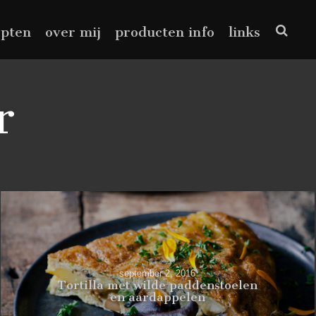
epten
over mij
producten info
links
r
september 2, 2016
Tortilla met wilde paddenstoelen
en aardappelen