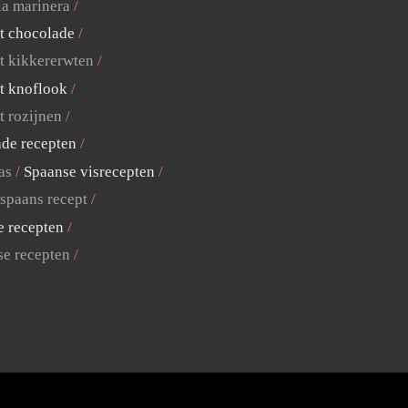
la marinera
t chocolade
t kikkererwten
t knoflook
t rozijnen
ade recepten
as
Spaanse visrecepten
 spaans recept
e recepten
se recepten