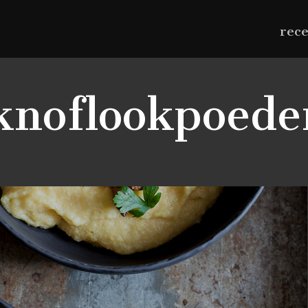
rec
knoflookpoede