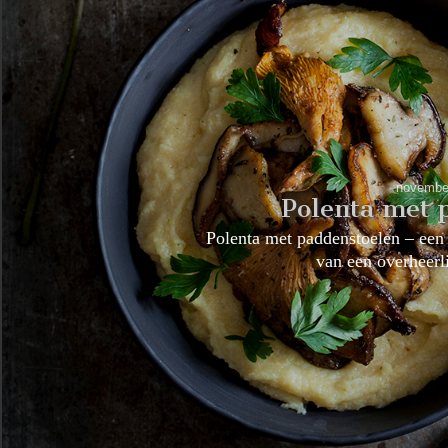
novembe
Polenta met 
Polenta met paddenstoelen – een
van een overheerl