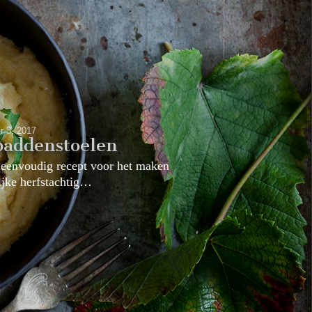
r 3, 2017
paddenstoelen
 eenvoudig recept voor het maken
ijke herfstachtig…