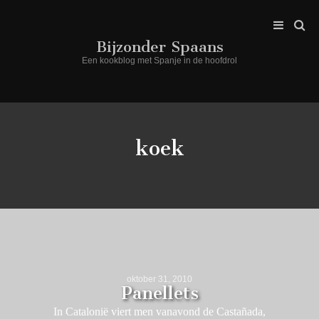
Bijzonder Spaans
Een kookblog met Spanje in de hoofdrol
koek
oktober 31, 2010
Panellets
In Catalonië viert men vanavond de Castañada,