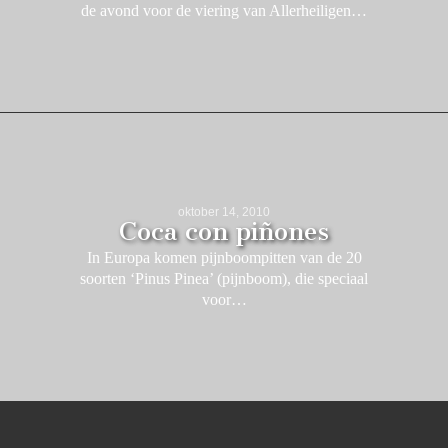
de avond voor de viering van Allerheiligen…
oktober 14, 2010
Coca con piñones
In Europa komen pijnboompitten van de 20
soorten ‘Pinus Pinea’ (pijnboom), die speciaal
voor…