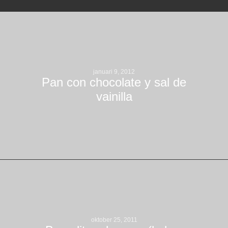
januari 9, 2012
Pan con chocolate y sal de
vainilla
oktober 25, 2011