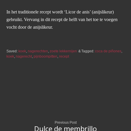
In het traditionele recept wordt ‘Licor de anis’ (anijslikeur)
gebruikt. Vervang in dit recept de helft van het toe te voegen
vocht door de anijslikeur.
Saved:
koek
,
nagerechten
,
zoete lekkernijen
Tagged:
coca de piñones
,
koek
,
nagerecht
,
pijnboompitten
,
recept
Previous Post
Dulce de membrillo