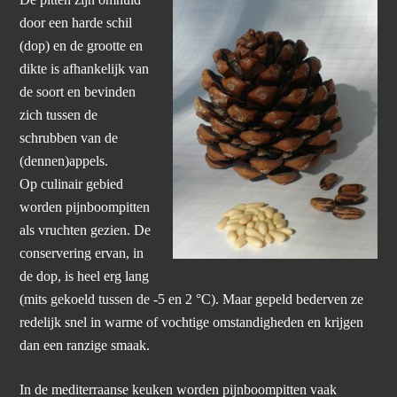
De pitten zijn omhuld
door een harde schil
(dop) en de grootte en
dikte is afhankelijk van
de soort en bevinden
zich tussen de
schrubben van de
(dennen)appels.
Op culinair gebied
worden pijnboompitten
als vruchten gezien. De
conservering ervan, in
de dop, is heel erg lang
(mits gekoeld tussen de -5 en 2 °C). Maar gepeld bederven ze
redelijk snel in warme of vochtige omstandigheden en krijgen
dan een ranzige smaak.
In de mediterraanse keuken worden pijnboompitten vaak