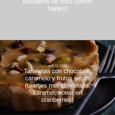
Bocaditos de coco (kokos
hapjes)
april 11, 2016
Tarteletas con chocolate,
caramelo y frutos secos
(taartjes met chocolade,
karamel, noten en
cranberries)