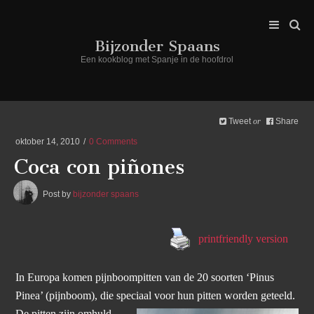
Bijzonder Spaans
Een kookblog met Spanje in de hoofdrol
Tweet
Share
or
oktober 14, 2010
0 Comments
Coca con piñones
Post by
bijzonder spaans
printfriendly version
In Europa komen pijnboompitten van de 20 soorten ‘Pinus
Pinea’ (pijnboom), die speciaal voor hun pitten worden geteeld.