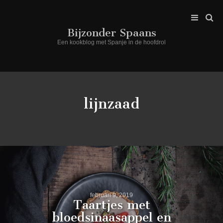
Bijzonder Spaans
Een kookblog met Spanje in de hoofdrol
lijnzaad
februari 9, 2019
Taartjes met
bloedsinaasappel en