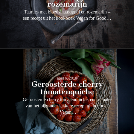
rozemarijn
Taartjes met bloedsinaasappel en rozemarijn –
een recept uit het kookboek Vegan for Good…
april 6, 2018
Geroosterde cherry
tomatenquiche
Geroosterde cherry tomatenquiche, een remake
van het bijzonder lekkere recept uit het boek
‘Vegan…