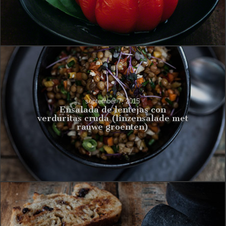
september 7, 2015
Ensalada de lentejas con
verduritas cruda (linzensalade met
rauwe groenten)