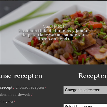
februari 6, 2013
Ensalada tibia de lentejas y jamón
de pato (lauwwarme salade van
linzen en eend)
nse recepten
Recepte
jsrecept
chorizo recepten
ken in aardewerk
 la vera