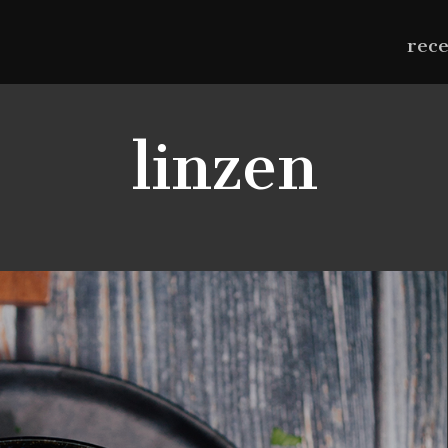
rec
linzen