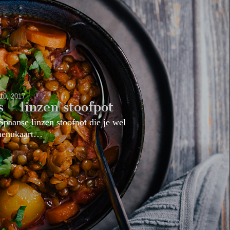
 10, 2017
s – linzen stoofpot
 Spaanse linzen stoofpot die je wel
 menukaart…