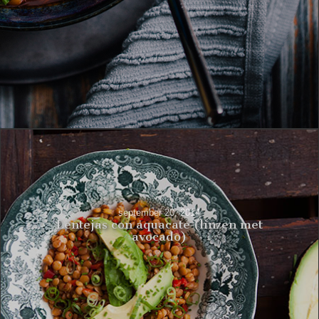
september 20, 2014
Lentejas con aquacate (linzen met
avocado)