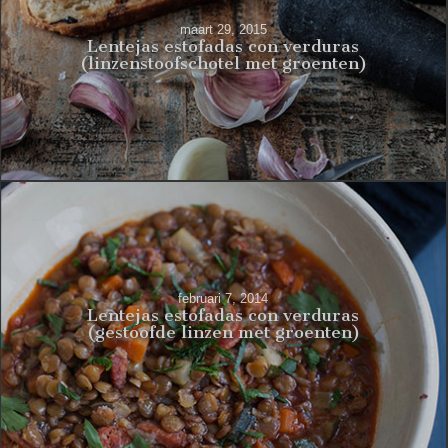
maart 29, 2015
Lentejas estofadas con verduras
(linzenstoofschotel met groenten)
februari 7, 2014
Lentejas estofadas con verduras
(gestoofde linzen met groenten)