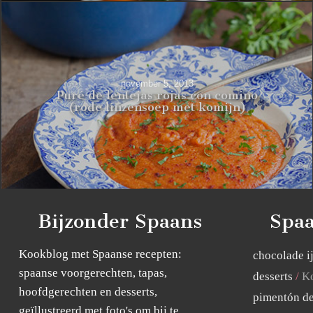
november 5, 2013
Puré de lentejas rojas con comino
(rode linzensoep met komijn)
Bijzonder Spaans
Spaa
Kookblog met Spaanse recepten:
chocolade i
spaanse voorgerechten, tapas,
desserts
Ko
hoofdgerechten en desserts,
pimentón de
geïllustreerd met foto's om bij te