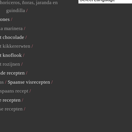
horiceros, ñoras, jaranda en
guindilla
lones
la marinera
t chocolade
t kikkererwten
t knoflook
t rozijnen
ade recepten
as
Spaanse visrecepten
 spaans recept
e recepten
se recepten