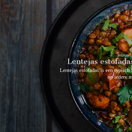
februari
Lentejas estofada
Lentejas estofadas is een typisch
op iedere