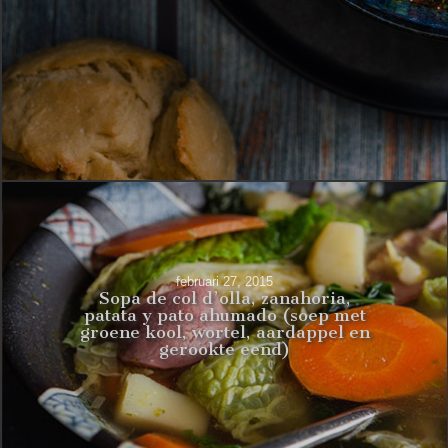
februari 27, 2015
Sopa de col d’olla, zanahoria,
patata y pato ahumado (soep met
groene kool, wortel, aardappel en
gerookte eend)