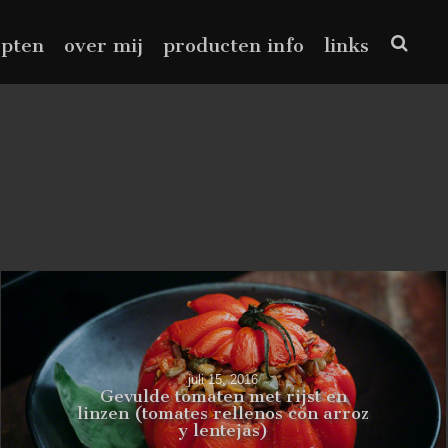
epten
over mij
producten info
links
juli 15, 2016
Gevulde tomaten met rijst en
linzen (tomates rellenos con arroz
y lentejas)