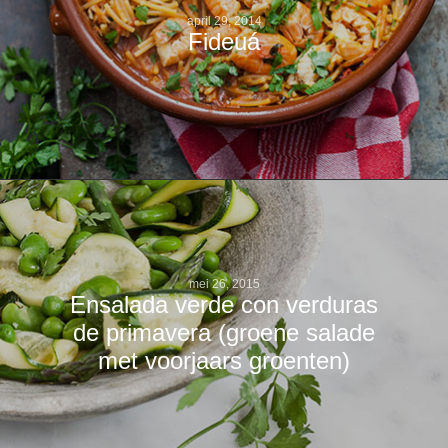
april 29, 2014
Fideuá
mei 26, 2015
Ensalada verde con verduras
de primavera (groene salade
met voorjaars groenten)