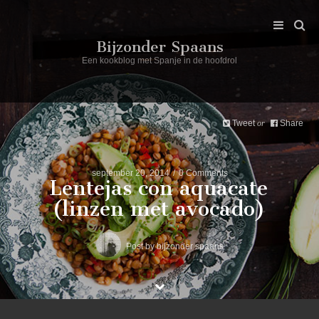
Bijzonder Spaans
Een kookblog met Spanje in de hoofdrol
Tweet
Share
or
september 20, 2014
0 Comments
Lentejas con aquacate
(linzen met avocado)
Post by
bijzonder spaans