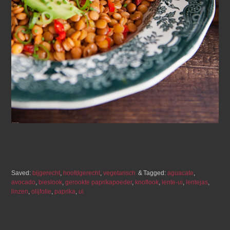
Saved:
bijgerecht
,
hoofdgerecht
,
vegetarisch
Tagged:
aguacate
,
avocado
,
bieslook
,
gerookte paprikapoeder
,
knoflook
,
lente-ui
,
lentejas
,
linzen
,
olijfolie
,
paprika
,
ui