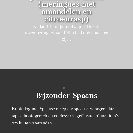
(meringues met
amandelen en
citroenrasp)
Nadat ik in mijn foodwap pakket de
rozenmeringues van Edith had ontvangen en
zij…
Bijzonder Spaans
Kookblog met Spaanse recepten: spaanse voorgerechten,
tapas, hoofdgerechten en desserts, geïllustreerd met foto's
om bij te watertanden.