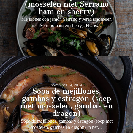
(mosselen met Serrano
ham en sherry)
Mejillones con jamón Serrano y Jerez (mosselen
met Serrano ham en sherry). Het is…
november 14, 2014
Sopa de mejillones,
gambas y estragón (soep
met mosselen, gambas en
dragon)
Sopa de mejillones, gambas y estragón (soep met
mosselen, gambas en dragon) In het…