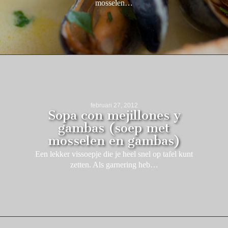
mosselen…
februari 27, 2012
Sopa con mejillones y
gambas (soep met
mosselen en gambas)
Een lekker vissoepje die je heel snel op tafel kunt
zetten. Als garnering heb…