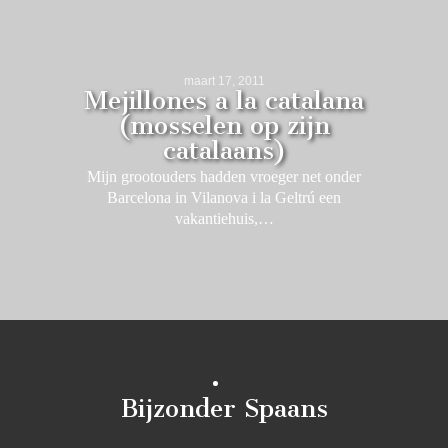
maart 17, 2011
Mejillones a la catalana
(mosselen op zijn
catalaans)
Mijn grootouders hadden vroeger net onder
Barcelona in Vilanova i la Geltrú een
vakantiehuis,…
Bijzonder Spaans