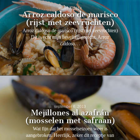
maart 7, 2014
Arroz caldoso de marisco
(rijst met zeevruchten)
Arroz caldoso de marisco (rijst met zeevruchten)
Dit is echt mijn lievelingsgerecht. Arroz
caldoso…
september 6, 2013
Mejillones al azafrán
(mosselen met safraan)
Wat fijn dat het mosselseizoen weer is
aangebroken. Heerlijk, zeker dit receptje van