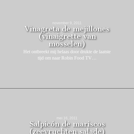
november 9, 2011
Vinagreta de mejillones
(vinaigrette van
mosselen)
Het ontbreekt mij helaas door drukte de laatste
tijd om naar Robin Food TV…
mei 16, 2011
Salpicón de mariscos
(zeevruchten salade)