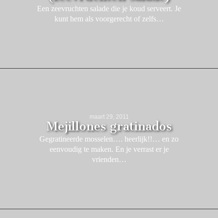
Een zeevruchten salade die je koud serveert. Je
kunt hem als voorgerecht of zelfs…
maart 29, 2011
Mejillones gratinados
Gegratineerde mosselen…. heerlijk!!… en zo
eenvoudig te maken. En je verrast er je
vrienden…