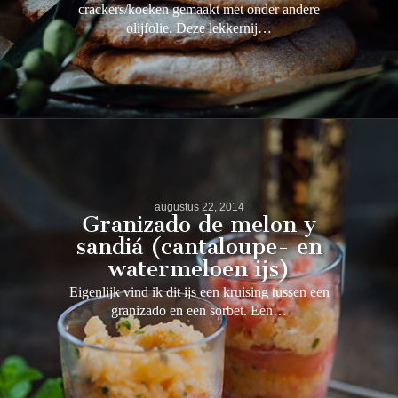
crackers/koeken gemaakt met onder andere
olijfolie. Deze lekkernij…
augustus 22, 2014
Granizado de melon y
sandiá (cantaloupe- en
watermeloen ijs)
Eigenlijk vind ik dit ijs een kruising tussen een
granizado en een sorbet. Een…