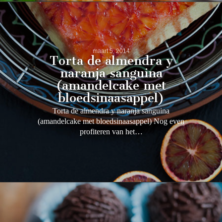
maart 5, 2014
Torta de almendra y
naranja sanguina
(amandelcake met
bloedsinaasappel)
Torta de almendra y naranja sanguina
(amandelcake met bloedsinaasappel) Nog even
profiteren van het…