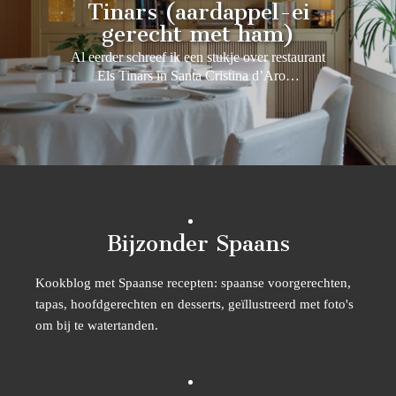
Tinars (aardappel-ei
gerecht met ham)
Al eerder schreef ik een stukje over restaurant
Els Tinars in Santa Cristina d’Aro…
Bijzonder Spaans
Kookblog met Spaanse recepten: spaanse voorgerechten,
tapas, hoofdgerechten en desserts, geïllustreerd met foto's
om bij te watertanden.