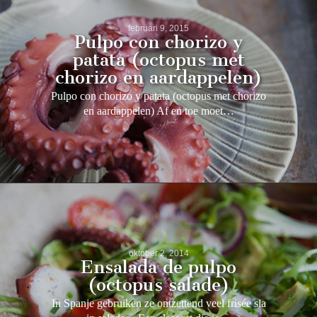
februari 9, 2015
Pulpo con chorizo y
patata (octopus met
chorizo en aardappelen)
Pulpo con chorizo y patata (octopus met chorizo
en aardappelen) Af en toe moet…
oktober 2, 2014
Ensalada de pulpo
(octopus salade)
In Spanje gebruiken ze ontzettend veel frisée sla