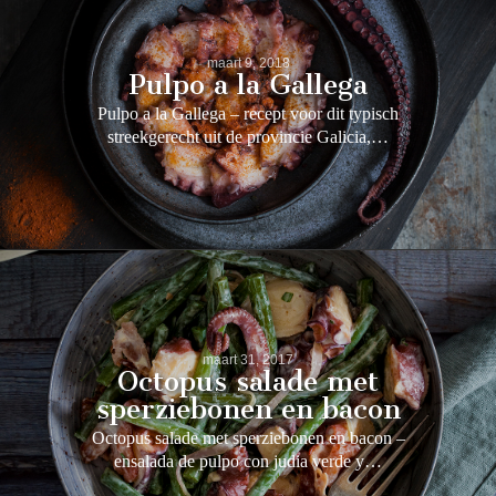
maart 9, 2018
Pulpo a la Gallega
Pulpo a la Gallega – recept voor dit typisch
streekgerecht uit de provincie Galicia,…
maart 31, 2017
Octopus salade met
sperziebonen en bacon
Octopus salade met sperziebonen en bacon –
ensalada de pulpo con judia verde y…