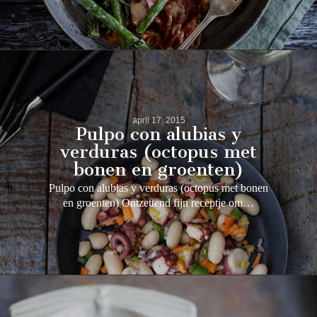
april 17, 2015
Pulpo con alubias y
verduras (octopus met
bonen en groenten)
Pulpo con alubias y verduras (octopus met bonen
en groenten) Ontzettend fijn receptje om…