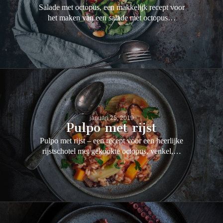
Salade met octopus, een makkelijk recept voor
het maken van een salade met octopus…
januari 25, 2019
Pulpo met rijst
Pulpo met rijst – een recept voor een heerlijke
rijstschotel met gekookte octopus, venkel,…