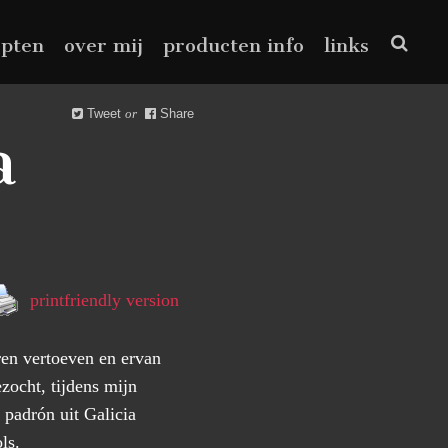
epten
over mij
producten info
links
Tweet
or
Share
a
printfriendly version
ren vertoeven en ervan
zocht, tijdens mijn
 padrón uit Galicia
ls.