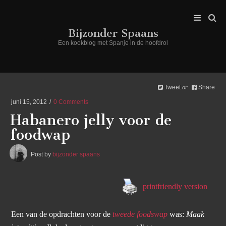
Bijzonder Spaans
Een kookblog met Spanje in de hoofdrol
Tweet
Share
or
juni 15, 2012
0 Comments
Habanero jelly voor de
foodwap
Post by
bijzonder spaans
printfriendly version
Een van de opdrachten voor de
tweede foodswap
was:
Maak