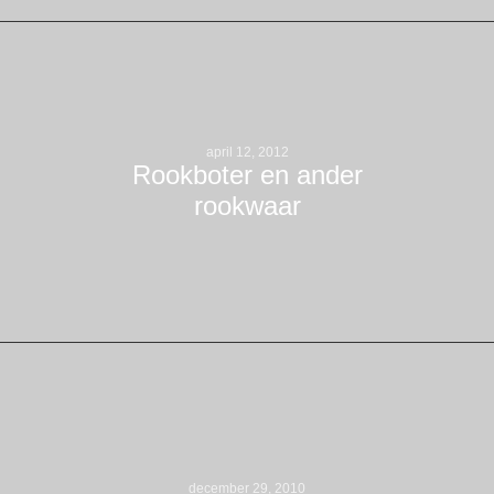
april 12, 2012
Rookboter en ander
rookwaar
december 29, 2010