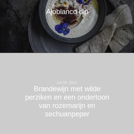
september 7, 2018
Ajoblanco dip
juli 26, 2012
Brandewijn met wilde
perziken en een ondertoon
van rozemarijn en
sechuanpeper