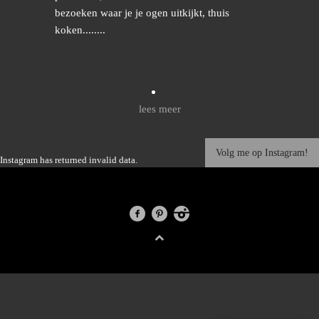
bezoeken waar je je ogen uitkijkt, thuis
koken........
lees meer
Volg me op Instagram!
Instagram has returned invalid data.