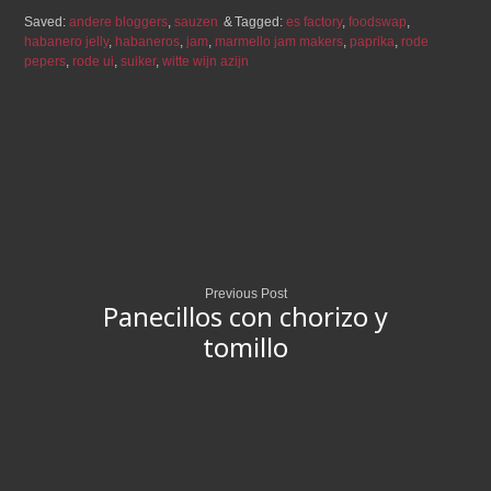
Saved:
andere bloggers
,
sauzen
Tagged:
es factory
,
foodswap
,
habanero jelly
,
habaneros
,
jam
,
marmello jam makers
,
paprika
,
rode
pepers
,
rode ui
,
suiker
,
witte wijn azijn
Previous Post
Panecillos con chorizo y
tomillo