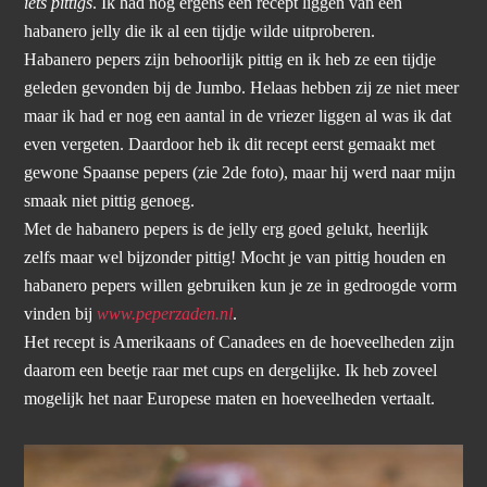
iets pittigs
. Ik had nog ergens een recept liggen van een
habanero jelly die ik al een tijdje wilde uitproberen.
Habanero pepers zijn behoorlijk pittig en ik heb ze een tijdje
geleden gevonden bij de Jumbo. Helaas hebben zij ze niet meer
maar ik had er nog een aantal in de vriezer liggen al was ik dat
even vergeten. Daardoor heb ik dit recept eerst gemaakt met
gewone Spaanse pepers (zie 2de foto), maar hij werd naar mijn
smaak niet pittig genoeg.
Met de habanero pepers is de jelly erg goed gelukt, heerlijk
zelfs maar wel bijzonder pittig! Mocht je van pittig houden en
habanero pepers willen gebruiken kun je ze in gedroogde vorm
vinden bij
www.peperzaden.nl
.
Het recept is Amerikaans of Canadees en de hoeveelheden zijn
daarom een beetje raar met cups en dergelijke. Ik heb zoveel
mogelijk het naar Europese maten en hoeveelheden vertaalt.