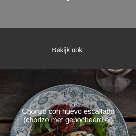
Bekijk ook:
mei 7, 2015
Chorizo con huevo escalfado
(chorizo met gepocheerd ei)