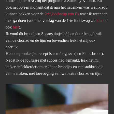
komen op de BBC bij het programma Saturday Kitchen. En
ook net op een moment dat ik aan het nadenken was wat ik zou
kunnen bakken voor de
2de foodswap van Es
waar ik weer aan
mee ga doen (voor het verslag van de 1ste foodswap zie
hier
en
ook
hier
).
Ik vond dit brood een Spaans tintje hebben door het gebruik
van de chorizo en de tijm en bovendien leek het mij ook
heerlijk.
Het oorspronkelijke recept is een fougasse (een Frans brood).
Nadat ik de fougasse met succes had gemaakt, leek het mij
leuker en lekkerder om er kleine broodjes en een stokbroodje
van te maken, met toevoeging van wat extra chorizo en tijm.