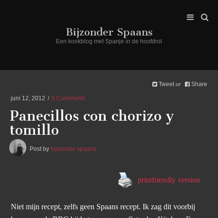
Bijzonder Spaans
Een kookblog met Spanje in de hoofdrol
Tweet
Share
or
juni 12, 2012
0 Comments
Panecillos con chorizo y
tomillo
Post by
bijzonder spaans
printfriendly version
Niet mijn recept, zelfs geen Spaans recept. Ik zag dit voorbij