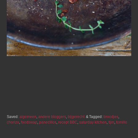
Saved:
algemeen
,
andere bloggers
,
bijgerecht
Tagged:
broodjes
,
chorizo
,
foodswap
,
panecillos
,
recept BBC
,
saturday kitchen
,
tijm
,
tomillo