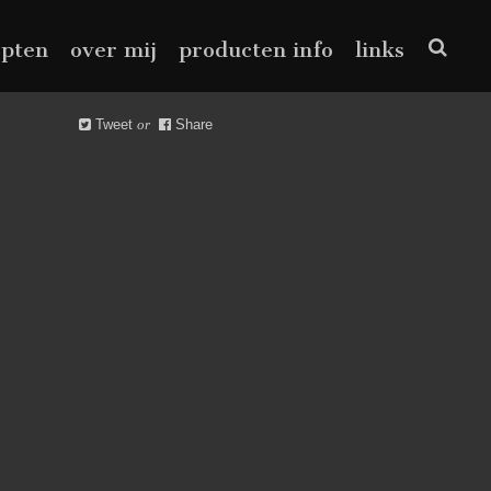
epten
over mij
producten info
links
Tweet
or
Share