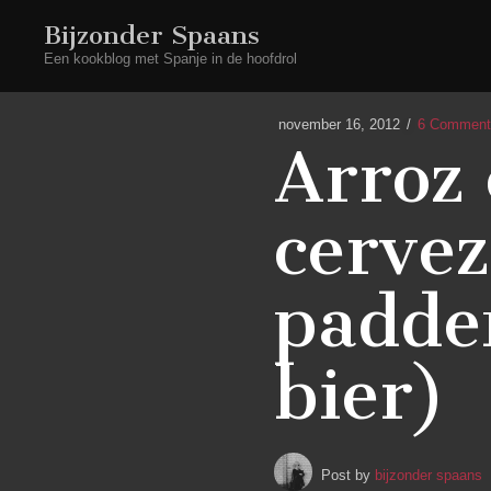
Bijzonder Spaans
Een kookblog met Spanje in de hoofdrol
november 16, 2012
6 Comment
Arroz 
cervez
padde
bier)
Post by
bijzonder spaans