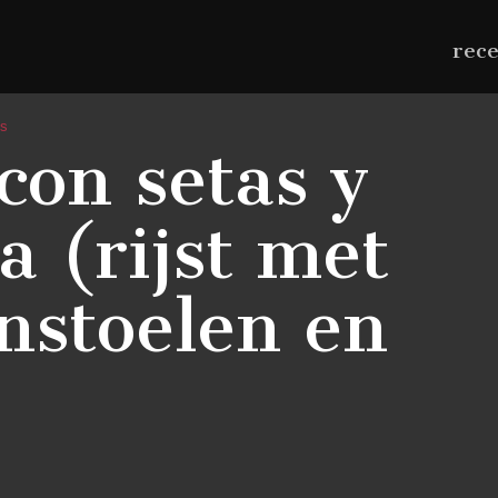
rec
s
con setas y
a (rijst met
nstoelen en