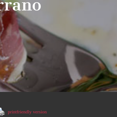
rrano
printfriendly version