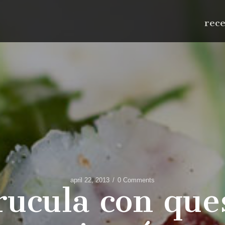
rec
april 22, 2013
0 Comments
rucula con qu