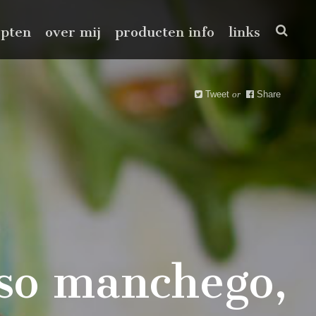
epten
over mij
producten info
links
Tweet
or
Share
eso manchego,