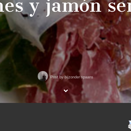
nes y jamón se
Post by
bijzonder spaans