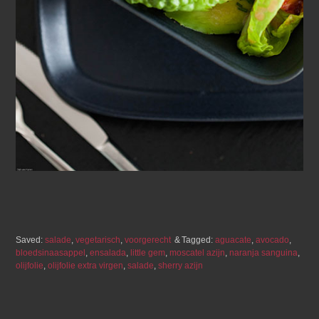
Saved:
salade
,
vegetarisch
,
voorgerecht
Tagged:
aguacate
,
avocado
,
bloedsinaasappel
,
ensalada
,
little gem
,
moscatel azijn
,
naranja sanguina
,
olijfolie
,
olijfolie extra virgen
,
salade
,
sherry azijn