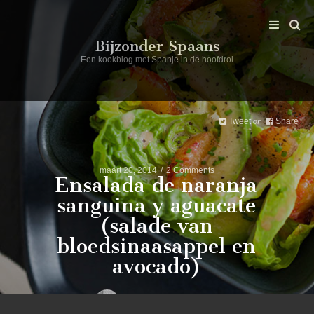
Bijzonder Spaans
Een kookblog met Spanje in de hoofdrol
Tweet
Share
or
maart 20, 2014
2 Comments
Ensalada de naranja
sanguina y aguacate
(salade van
bloedsinaasappel en
avocado)
Post by
bijzonder spaans