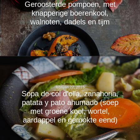
Geroosterde pompoen, met
knapperige boerenkool,
walnoten, dadels en tijm
februari 27, 2015
Sopa de col d’olla, zanahoria,
patata y pato ahumado (soep
met groene kool, wortel,
aardappel en gerookte eend)