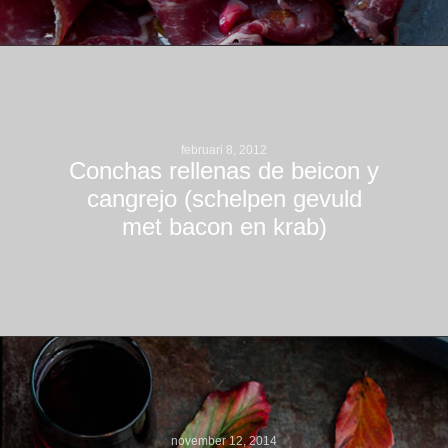
februari 8, 2012
Conchas rellenas de beicon y
cangrejo (schelpen gevuld
met bacon en krab)
november 12, 2014