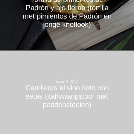
Padrón y ajo tierno (tortilla
met pimientos de Padrón en
jonge knoflook)
maart 2, 2012
Carrilleras al vino tinto con
setas (kalfswangstoof met
paddenstoelen)