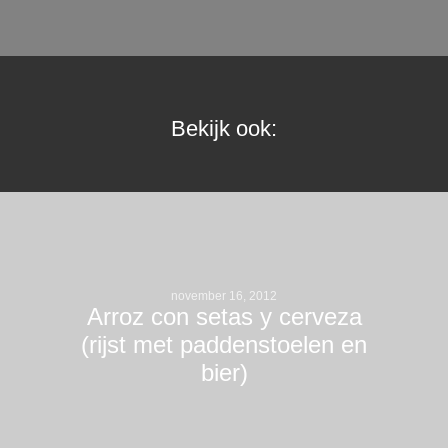
Bekijk ook:
november 16, 2012
Arroz con setas y cerveza
(rijst met paddenstoelen en
bier)