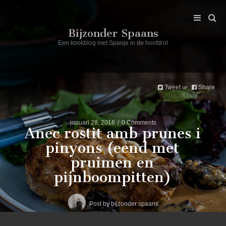
Bijzonder Spaans
Een kookblog met Spanje in de hoofdrol
Tweet
Share
or
januari 28, 2016
0 Comments
Anec rostit amb prunes i
pinyons (eend met
pruimen en
pijnboompitten)
Post by
bijzonder spaans