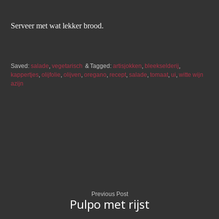
Serveer met wat lekker brood.
Saved:
salade
,
vegetarisch
Tagged:
artisjokken
,
bleekselderij
,
kappertjes
,
olijfolie
,
olijven
,
oregano
,
recept
,
salade
,
tomaat
,
ui
,
witte wijn
azijn
Previous Post
Pulpo met rijst