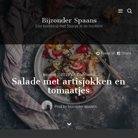
Bijzonder Spaans
Een kookblog met Spanje in de hoofdrol
Tweet
Share
or
februari 1, 2019
4 Comments
Salade met artisjokken en
tomaatjes
Post by
bijzonder spaans