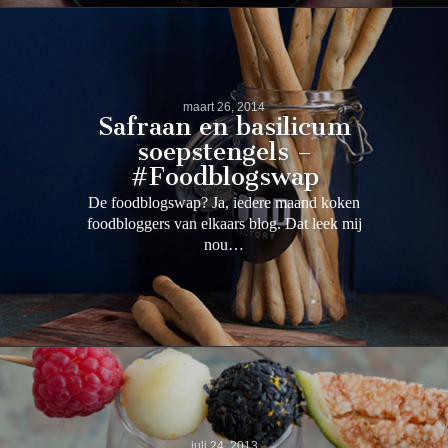
maart 26, 2014
Safraan en basilicum
soepstengels –
#Foodblogswap
De foodblogswap? Ja, iedere maand koken
foodbloggers van elkaars blog. Dat leek mij
nou…
juli 24, 2013