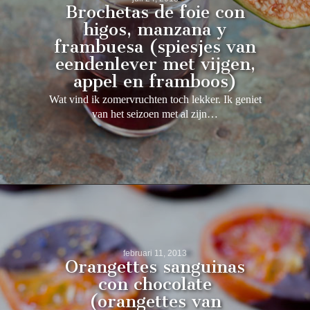
Brochetas de foie con
higos, manzana y
frambuesa (spiesjes van
eendenlever met vijgen,
appel en framboos)
Wat vind ik zomervruchten toch lekker. Ik geniet
van het seizoen met al zijn…
februari 11, 2013
Orangettes sanguinas
con chocolate
(orangettes van