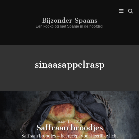
Bijzonder Spaans
Een kookblog met Spanje in de hoofdrol
sinaasappelrasp
maart 15, 2019
Saffraan broodjes
Saffraan broodjes – het recept voor heerlijke licht