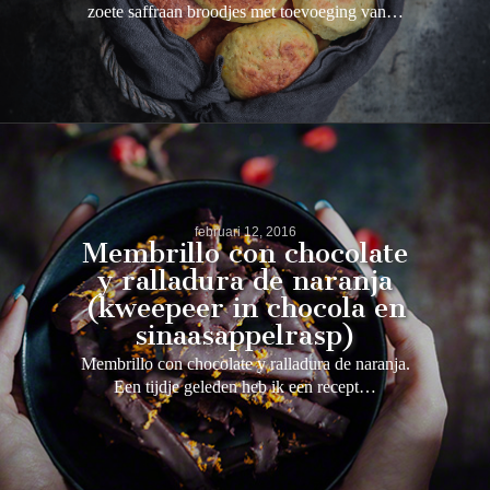
zoete saffraan broodjes met toevoeging van…
februari 12, 2016
Membrillo con chocolate
y ralladura de naranja
(kweepeer in chocola en
sinaasappelrasp)
Membrillo con chocolate y ralladura de naranja.
Een tijdje geleden heb ik een recept…