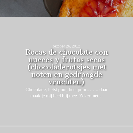
oktober 26, 2012
Rocas de chocolate con
nueces y frutas secas
(chocoladerotsjes met
noten en gedroogde
vruchten)
Chocolade, liefst puur, heel puur…….. daar
maak je mij heel blij mee. Zeker met…