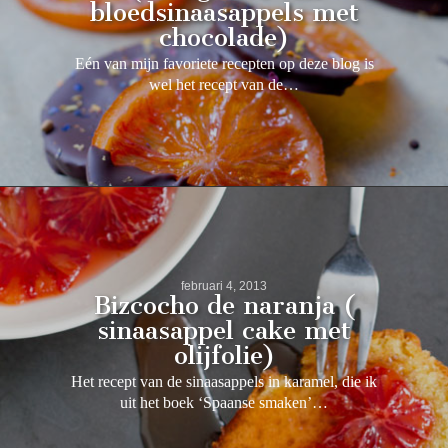
bloedsinaasappels met
chocolade)
Eén van mijn favoriete recepten op deze blog is
wel het recept van de…
februari 4, 2013
Bizcocho de naranja (
sinaasappel cake met
olijfolie)
Het recept van de sinaasappels in karamel, die ik
uit het boek ‘Spaanse smaken’…