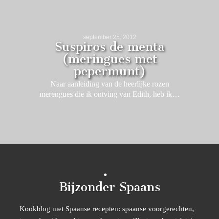
september 25, 2012
Suspiros de menta
(meringues met
pepermunt)
Naar aanleiding van de heerlijke rozen
merengues die ik ontving van Edith, heb ik…
Bijzonder Spaans
Kookblog met Spaanse recepten: spaanse voorgerechten,