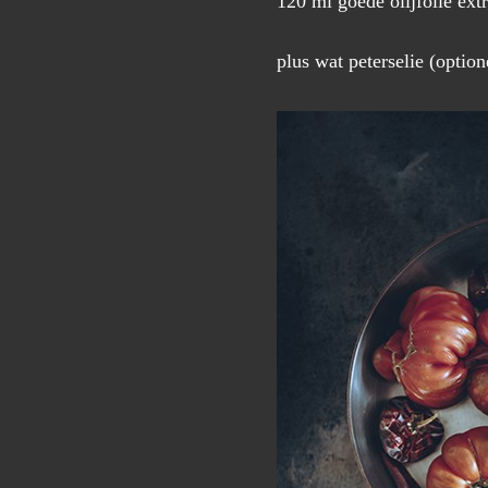
120 ml goede olijfolie ext
plus wat peterselie (option