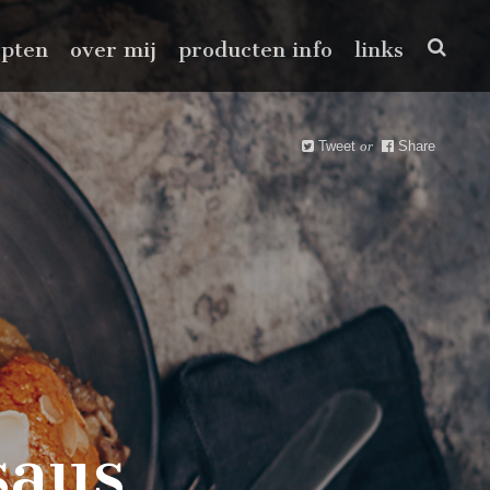
epten
over mij
producten info
links
Tweet
or
Share
saus