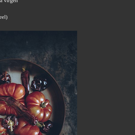
ra virgen
eel)