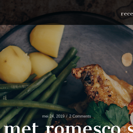
rec
mei 24, 2019
2 Comments
 met romesco 