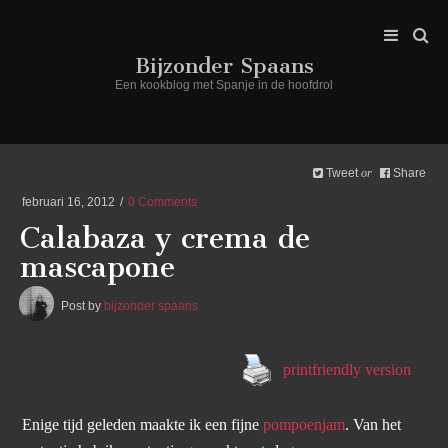
Bijzonder Spaans
Een kookblog met Spanje in de hoofdrol
Tweet
Share
or
februari 16, 2012
0 Comments
Calabaza y crema de
mascapone
Post by
bijzonder spaans
printfriendly version
Enige tijd geleden maakte ik een fijne
pompoenjam
. Van het